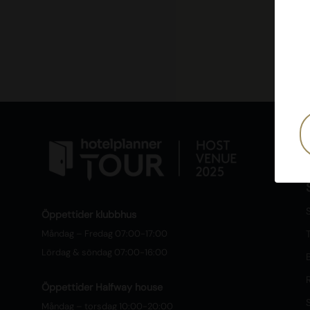
S
Öppettider klubbhus
Måndag – Fredag 07:00-17:00
T
Lördag & söndag 07:00-16:00
Öppettider Halfway house
Måndag – torsdag 10:00-20:00