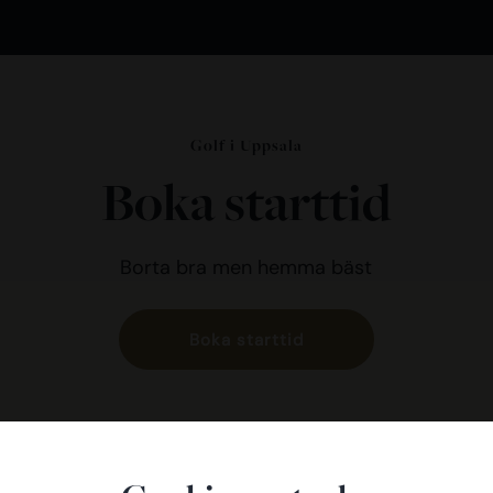
Golf i Uppsala
Boka starttid
Borta bra men hemma bäst
Boka starttid