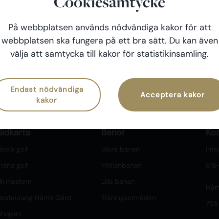
Cookiesamtycke
På webbplatsen används nödvändiga kakor för att
webbplatsen ska fungera på ett bra sätt. Du kan även
välja att samtycka till kakor för statistikinsamling.
Endast nödvändiga
Acceptera kakor
kakor
Sidkarta
Banor
Ko
pela golf
Stora banan
inf
räna golf
Mellanbanan
018
Bli medlem
Lilla banan
Håm
Restaurang Håmö Gård
Träningsområden
755
Shopen