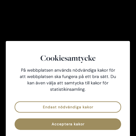
Golf i Uppsala
Boka starttid
Borta bra men hemma bäst
Cookiesamtycke
Boka starttid
På webbplatsen används nödvändiga kakor för
att webbplatsen ska fungera på ett bra sätt. Du
kan även välja att samtycka till kakor för
statistikinsamling.
Endast nödvändiga kakor
Acceptera kakor