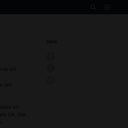
Dela
rde ett
ta det
oppas att
ala GK. Det
r