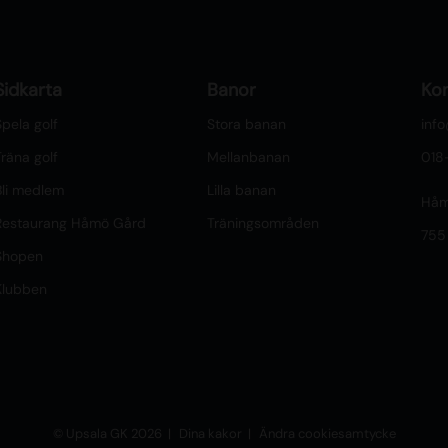
Sidkarta
Banor
Ko
pela golf
Stora banan
inf
räna golf
Mellanbanan
018
Bli medlem
Lilla banan
Håm
Restaurang Håmö Gård
Träningsområden
755
Shopen
Klubben
© Upsala GK 2026
Dina kakor
Ändra cookiesamtycke