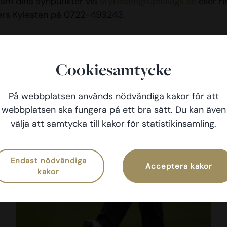
ram dina synpunkter via
styrelsen@upsalagk.se
eller ri
ers Kylesten på 0722-493243.
Cookiesamtycke
På webbplatsen används nödvändiga kakor för att
webbplatsen ska fungera på ett bra sätt. Du kan även
välja att samtycka till kakor för statistikinsamling.
Endast nödvändiga
Acceptera kakor
kakor