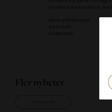
Kontakta oss gärna och lägg f
styrelsens kommunikatör And
Bästa golfhälsningar,
Karin Kraft
Ordförande
Fler nyheter
Alla nyheter