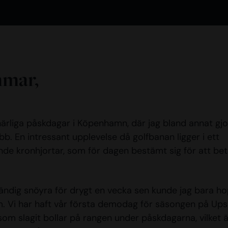
mmar,
 härliga påskdagar i Köpenhamn, där jag bland annat gjo
. En intressant upplevelse då golfbanan ligger i ett
nde kronhjortar, som för dagen bestämt sig för att be
tändig snöyra för drygt en vecka sen kunde jag bara h
rm. Vi har haft vår första demodag för säsongen på Ups
 som slagit bollar på rangen under påskdagarna, vilket ä