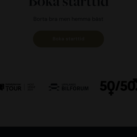
Boka starttid
Borta bra men hemma bäst
Boka starttid