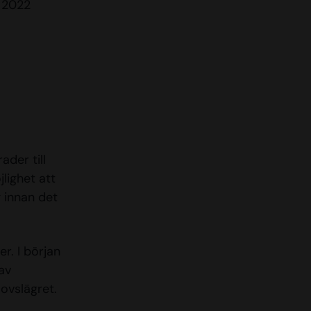
n 2022
ader till
lighet att
g innan det
r. I början
av
ovslägret.