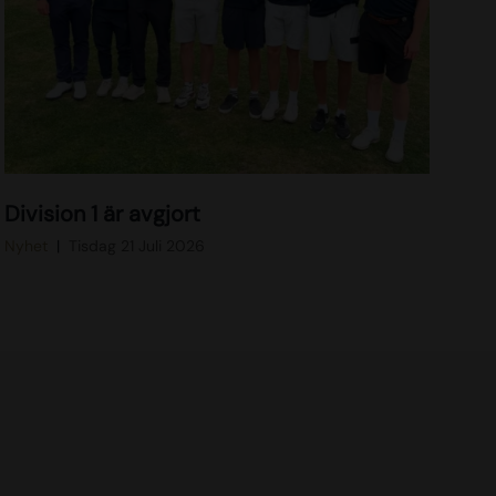
d
Division 1 är avgjort
i
v
Nyhet
Tisdag 21 Juli 2026
1