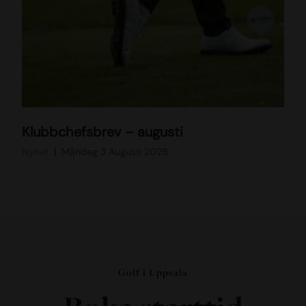
D
Klubbchefsbrev – augusti
S
C
Nyhet
Måndag 3 Augusti 2026
0
0
8
5
3
Golf i Uppsala