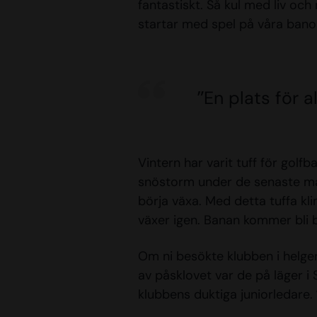
fantastiskt. Så kul med liv oc
startar med spel på våra bano
”En plats för al
Vintern har varit tuff för golf
snöstorm under de senaste mån
börja växa. Med detta tuffa kl
växer igen. Banan kommer bli b
Om ni besökte klubben i helgen 
av påsklovet var de på läger 
klubbens duktiga juniorledare