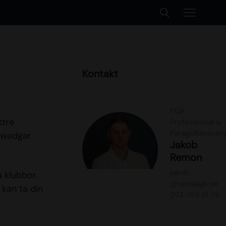
Kontakt
PGA
ttre
Professional &
Paragolfansvari
e-wedgar
Jakob
Remon
jakob
 klubbor.
@upsalagk.se
 kan ta din
073-159 81 39