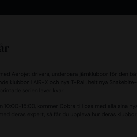
år
 med Aerojet drivers, underbara järnklubbor för den bä
ande klubbor i AIR-X och nya T-Rail, helt nya Snakebit
rintade serien lever kvar.
n 10:00-15:00, kommer Cobra till oss med alla sina nya
 med deras expert, så får du uppleva hur deras klubbor