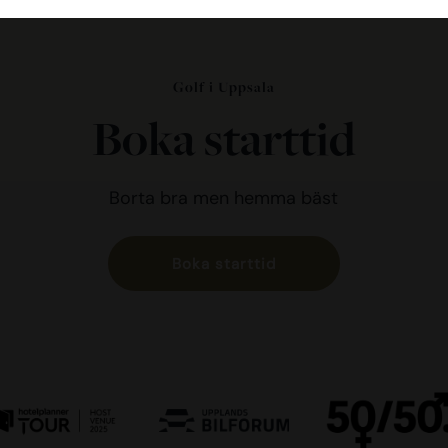
5
3
Golf i Uppsala
Boka starttid
Borta bra men hemma bäst
Boka starttid