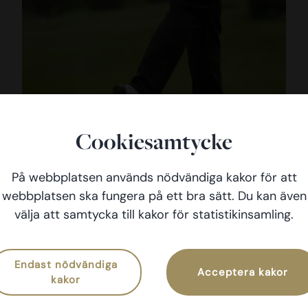
Cookiesamtycke
På webbplatsen används nödvändiga kakor för att
webbplatsen ska fungera på ett bra sätt. Du kan även
D
välja att samtycka till kakor för statistikinsamling.
Klubbchefsbrev – augusti
S
C
Nyhet
Måndag 3 Augusti 2026
0
Endast nödvändiga
Acceptera kakor
kakor
0
8