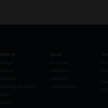
Sidkarta
Banor
Ko
pela golf
Stora banan
inf
räna golf
Mellanbanan
018
Bli medlem
Lilla banan
Håm
Restaurang Håmö Gård
Träningsområden
755
Shopen
Klubben