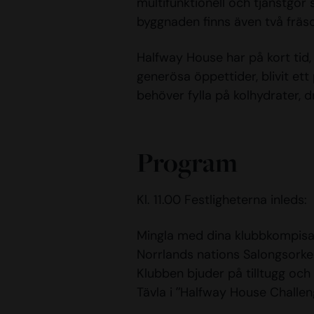
multifunktionell och tjänstgör
byggnaden finns även två fräsc
Halfway House har på kort tid
generösa öppettider, blivit et
behöver fylla på kolhydrater, 
Program
Kl. 11.00 Festligheterna inleds:
Mingla med dina klubbkompisa
Norrlands nations Salongsorkest
Klubben bjuder på tilltugg och 
Tävla i ”Halfway House Challen