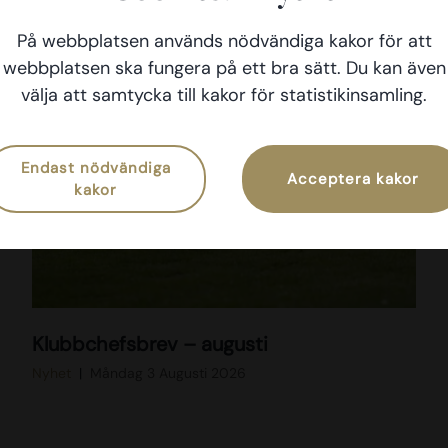
På webbplatsen används nödvändiga kakor för att
webbplatsen ska fungera på ett bra sätt. Du kan även
välja att samtycka till kakor för statistikinsamling.
Endast nödvändiga
Acceptera kakor
kakor
D
Klubbchefsbrev – augusti
S
C
Nyhet
Måndag 3 Augusti 2026
0
0