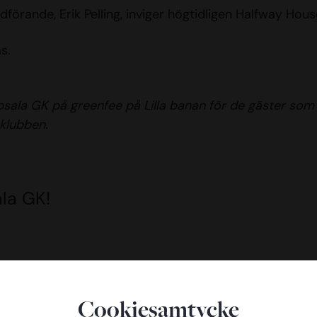
förande, Erik Pelling, inviger högtidligen Halfway Hous
s.
ala GK på greenfee på Lilla banan för de gäster som
klubben.
la GK!
Cookiesamtycke