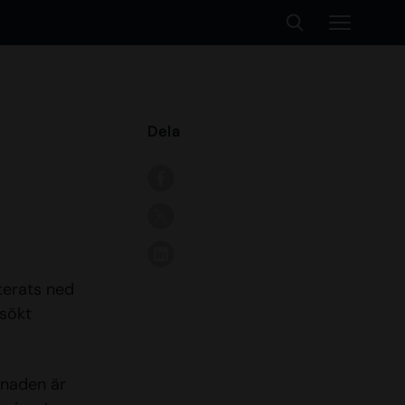
Dela
terats ned
esökt
gnaden är