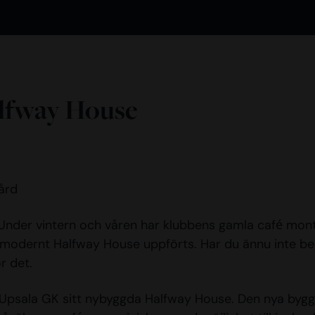
alfway House
ård
. Under vintern och våren har klubbens gamla café mon
t modernt Halfway House uppförts. Har du ännu inte b
r det.
r Upsala GK sitt nybyggda Halfway House. Den nya byg