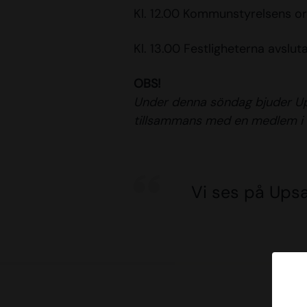
Kl. 12.00 Kommunstyrelsens ord
Kl. 13.00 Festligheterna avsluta
OBS!
Under denna söndag bjuder Ups
tillsammans med en medlem i 
Vi ses på Upsa