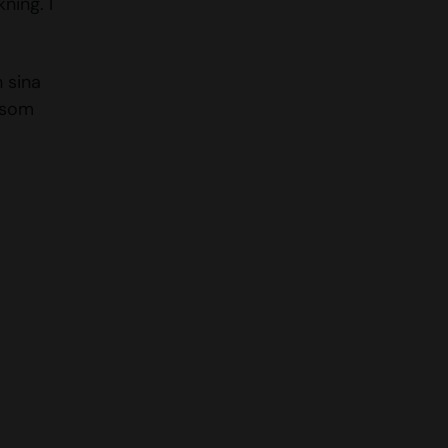
ning. I
 sina
e som