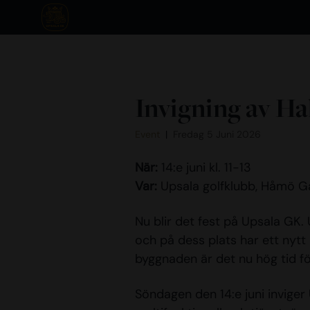
Invigning av H
Event
Fredag 5 Juni 2026
När:
14:e juni kl. 11-13
Var:
Upsala golfklubb, Håmö G
Nu blir det fest på Upsala GK
och på dess plats har ett nyt
byggnaden är det nu hög tid fö
Söndagen den 14:e juni invige