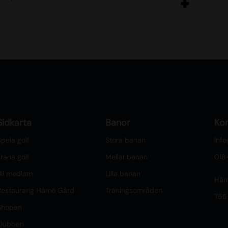
Sidkarta
Banor
Ko
pela golf
Stora banan
inf
räna golf
Mellanbanan
018
Bli medlem
Lilla banan
Håm
Restaurang Håmö Gård
Träningsområden
755
Shopen
Klubben