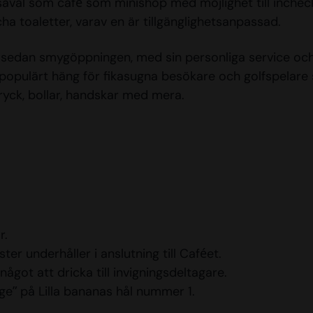
 såväl som café som minishop med möjlighet till incheck
ha toaletter, varav en är tillgänglighetsanpassad.
, sedan smygöppningen, med sin personliga service och
t populärt häng för fikasugna besökare och golfspelar
dryck, bollar, handskar med mera.
r.
er underhåller i anslutning till Caféet.
något att dricka till invigningsdeltagare.
ge” på Lilla bananas hål nummer 1.