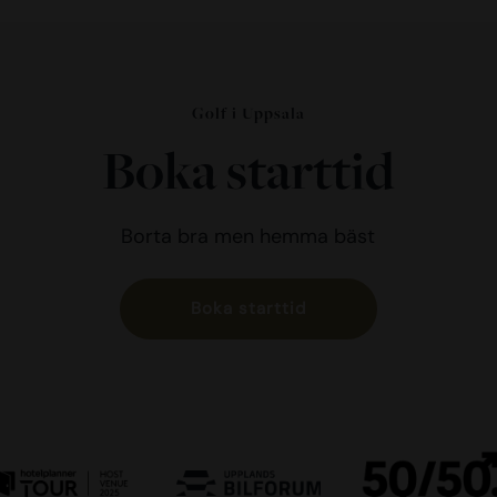
8
5
3
Golf i Uppsala
Boka starttid
Borta bra men hemma bäst
Boka starttid