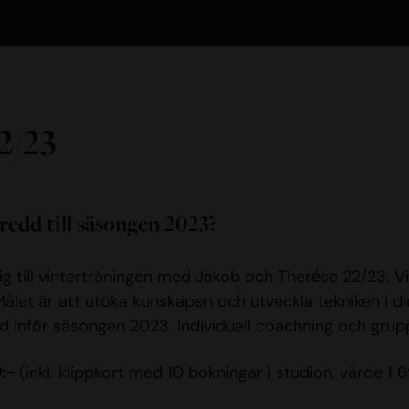
2/23
edd till säsongen 2023?
dig till vinterträningen med Jakob och Therése 22/23. 
. Målet är att utöka kunskapen och utveckla tekniken i di
dd inför säsongen 2023. Individuell coachning och grup
9:-
(inkl. klippkort med 10 bokningar i studion, värde 1 