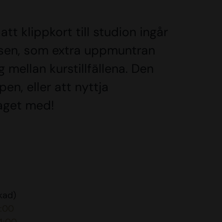
 att klippkort till studion ingår
ursen, som extra uppmuntran
ng mellan kurstillfällena. Den
pen, eller att nyttja
raget med!
kad)
2:00