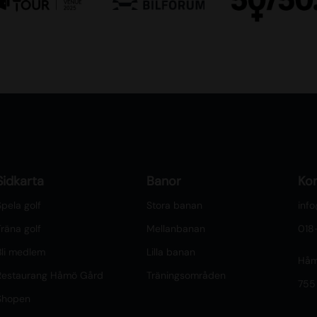
Sidkarta
Banor
Ko
pela golf
Stora banan
inf
räna golf
Mellanbanan
018
Bli medlem
Lilla banan
Håm
Restaurang Håmö Gård
Träningsområden
755
Shopen