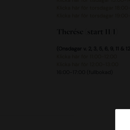
Klicka här för tisdagar 13:00-
Klicka här för torsdagar 18:00
Klicka här för torsdagar 19:0
Therése (start 11/1)
(Onsdagar v. 2, 3, 5, 6, 9, 11 & 1
Klicka här för 11:00-12:00
Klicka här för 12:00-13:00
16:00-17:00 (fullbokad)