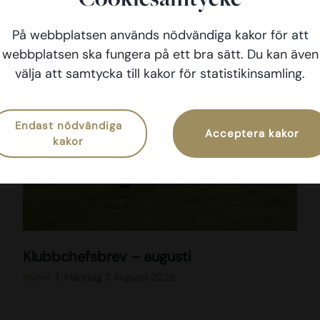
På webbplatsen används nödvändiga kakor för att
webbplatsen ska fungera på ett bra sätt. Du kan även
välja att samtycka till kakor för statistikinsamling.
Endast nödvändiga
Acceptera kakor
kakor
D
Klubbchefsbrev – augusti
S
C
Nyhet
Måndag 3 Augusti 2026
0
0