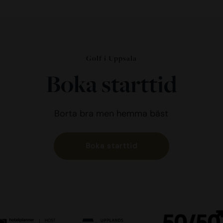
8
5
3
Golf i Uppsala
Boka starttid
Borta bra men hemma bäst
Boka starttid