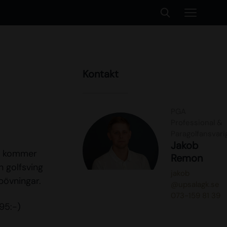
Kontakt
PGA
Professional &
Paragolfansvari
Jakob
Vi kommer
Remon
n golfsving
jakob
pövningar.
@upsalagk.se
073-159 81 39
695:-)