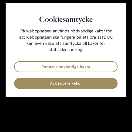
2020-2022
UGK Styrelseprotokoll nr 19 220321 sign
Cookiesamtycke
UGK Styrelseprotokoll nr 18 220301 sign
På webbplatsen används nödvändiga kakor för
UGK Styrelseprotokoll nr 17 220216 sign
att webbplatsen ska fungera på ett bra sätt. Du
UGK Styrelseprotokoll nr 16 220118 inkl bilaga sign
kan även välja att samtycka till kakor för
statistikinsamling.
UGK Styrelseprotokoll nr 15 211220 inkl bilaga sign
UGK Styrelseprotokoll nr 14 211117 inkl bilaga sign
Endast nödvändiga kakor
UGK Styrelseprotokoll nr 13 211013 sign
UGK Styrelseprotokoll nr 12 210908 sign
Acceptera kakor
UGK Styrelseprotokoll nr 11 210809 inkl bilaga sign
UGK Styrelseprotokoll nr 10 210629 sign
UGK Styrelseprotokoll nr 9 210601 sign
UGK Styrelseprotokoll nr 8 210428 sign
UGK Styrelseprotokoll nr 7 210331 sign