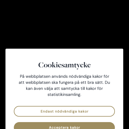
Cookiesamtycke
s
Årsmöteshandlingar 2025
h
a
På webbplatsen används nödvändiga kakor för
Nyhet
Söndag 16 Mars 2025
r
att webbplatsen ska fungera på ett bra sätt. Du
e
kan även välja att samtycka till kakor för
-
statistikinsamling.
i
m
Endast nödvändiga kakor
a
g
e
Acceptera kakor